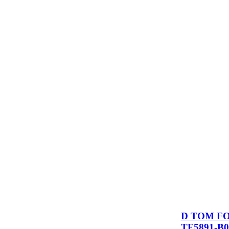
D TOM F
TF5891-B0